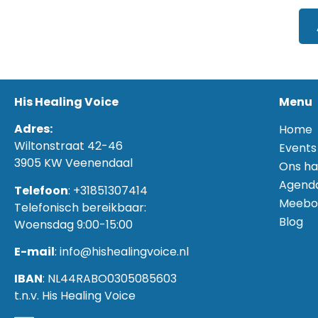
His Healing Voice
Menu
Adres:
Home
Wiltonstraat 42-46
Events
3905 KW Veenendaal
Ons ha
Agend
Telefoon
: +31851307414
Meebo
Telefonisch bereikbaar:
Blog
Woensdag 9:00-15:00
E-mail
: info@hishealingvoice.nl
IBAN
: NL44RABO0305085603
t.n.v. His Healing Voice