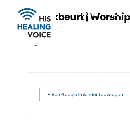
Spreekbeurt | Worshi
HOME
HEALTH
Rijn
+ Aan Google Kalender toevoegen