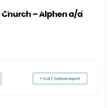
p Church – Alphen a/d
 & TRAINING CENTER
EVENTS
ONS HART
+ iCal / Outlook export