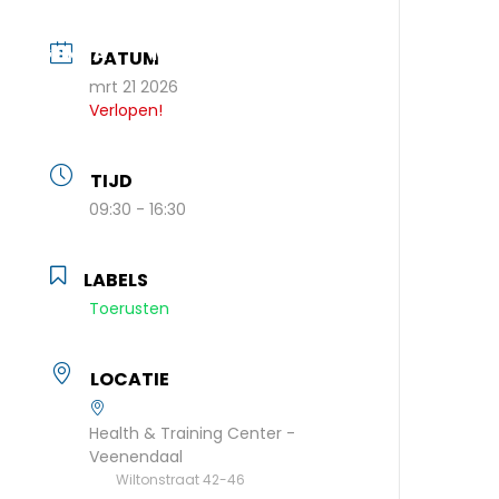
AGENDA
MEEBOUWEN
DATUM
mrt 21 2026
Verlopen!
TIJD
09:30 - 16:30
LABELS
Toerusten
LOCATIE
Health & Training Center -
Veenendaal
Wiltonstraat 42-46