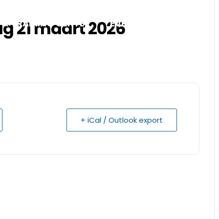
ag 21 maart 2026
 & TRAINING CENTER
EVENTS
ONS HART
+ iCal / Outlook export