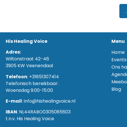
His Healing Voice
Menu
Adres:
Home
Wiltonstraat 42-46
Events
3905 KW Veenendaal
Ons ha
Agend
Telefoon
: +31851307414
Meebo
Telefonisch bereikbaar:
Blog
Woensdag 9:00-15:00
E-mail
: info@hishealingvoice.nl
IBAN
: NL44RABO0305085603
t.n.v. His Healing Voice